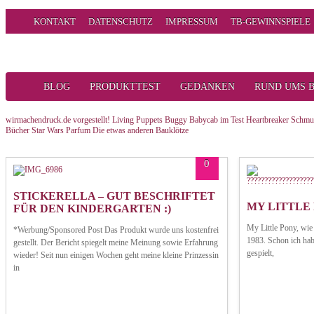
KONTAKT
DATENSCHUTZ
IMPRESSUM
TB-GEWINNSPIELE
BLOG
PRODUKTTEST
GEDANKEN
RUND UMS 
wirmachendruck.de vorgestellt!
Living Puppets
Buggy Babycab im Test
Heartbreaker Schm
Bücher
Star Wars Parfum
Die etwas anderen Bauklötze
0
STICKERELLA – GUT BESCHRIFTET
MY LITTLE 
FÜR DEN KINDERGARTEN :)
My Little Pony, wie l
*Werbung/Sponsored Post Das Produkt wurde uns kostenfrei
1983. Schon ich ha
gestellt. Der Bericht spiegelt meine Meinung sowie Erfahrung
gespielt,
wieder! Seit nun einigen Wochen geht meine kleine Prinzessin
in