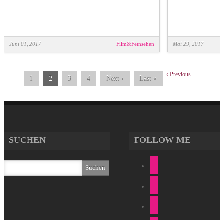
Juni 01, 2017
Film&Fernsehen
Mai 29, 2017
‹
Previous
1
2
3
4
Next
›
Last
»
SUCHEN
FOLLOW ME