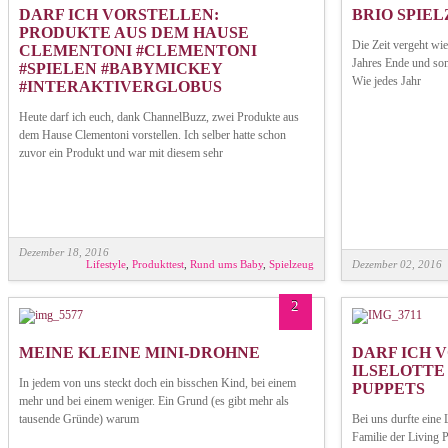
DARF ICH VORSTELLEN:
BRIO SPIEL
PRODUKTE AUS DEM HAUSE
Die Zeit vergeht wi
CLEMENTONI #CLEMENTONI
Jahres Ende und som
#SPIELEN #BABYMICKEY
Wie jedes Jahr
#INTERAKTIVERGLOBUS
Heute darf ich euch, dank ChannelBuzz, zwei Produkte aus
dem Hause Clementoni vorstellen. Ich selber hatte schon
zuvor ein Produkt und war mit diesem sehr
Dezember 18, 2016
Lifestyle
,
Produkttest
,
Rund ums Baby
,
Spielzeug
Dezember 02, 2016
2
MEINE KLEINE MINI-DROHNE
DARF ICH 
ILSELOTTE
In jedem von uns steckt doch ein bisschen Kind, bei einem
PUPPETS
mehr und bei einem weniger. Ein Grund (es gibt mehr als
tausende Gründe) warum
Bei uns durfte eine 
Familie der Living 