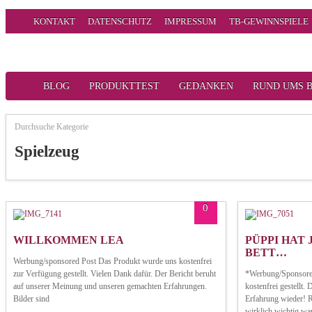
KONTAKT
DATENSCHUTZ
IMPRESSUM
TB-GEWINNSPIELE
BLOG
PRODUKTTEST
GEDANKEN
RUND UMS 
Durchsuche Kategorie
Spielzeug
0
WILLKOMMEN LEA
PÜPPI HAT 
BETT…
Werbung/sponsored Post Das Produkt wurde uns kostenfrei
zur Verfügung gestellt. Vielen Dank dafür. Der Bericht beruht
*Werbung/Sponsore
auf unserer Meinung und unseren gemachten Erfahrungen.
kostenfrei gestellt.
Bilder sind
Erfahrung wieder! Ri
wirklich wichtig wa