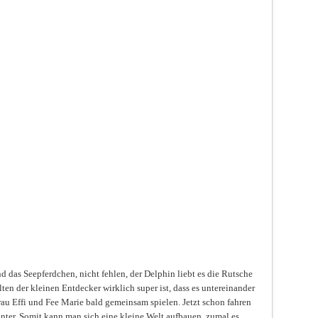
d das Seepferdchen, nicht fehlen, der Delphin liebt es die Rutsche
ten der kleinen Entdecker wirklich super ist, dass es untereinander
au Effi und Fee Marie bald gemeinsam spielen. Jetzt schon fahren
nter. Somit kann man sich eine kleine Welt aufbauen, zumal es