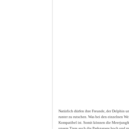
Natürlich dürfen ihre Freunde, der Delphin un
runter zu rutschen. Was bei den einzelnen Wel
Kompatibel ist. Somit können die Meerjungfr
unsere Tiere auch die Parkgarage hoch und ru