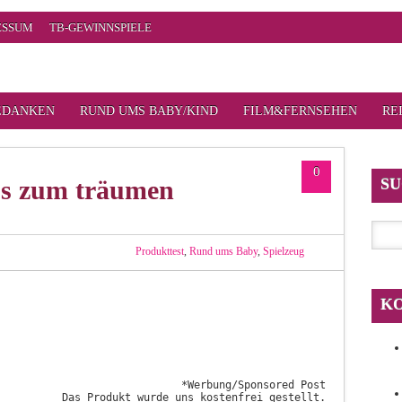
ESSUM
TB-GEWINNSPIELE
EDANKEN
RUND UMS BABY/KIND
FILM&FERNSEHEN
RE
0
S
ss zum träumen
Produkttest
,
Rund ums Baby
,
Spielzeug
K
*Werbung/Sponsored Post

Das Produkt wurde uns kostenfrei gestellt.
