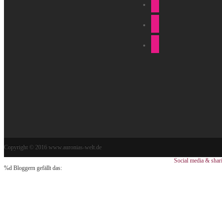
Copyright © 2016 www.auronias-welt.de
Social media & shar
%d
Bloggern gefällt das: